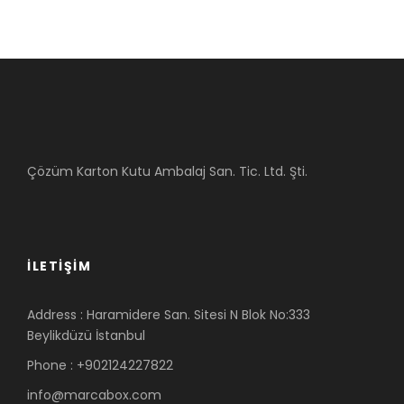
Çözüm Karton Kutu Ambalaj San. Tic. Ltd. Şti.
İLETIŞIM
Address : Haramidere San. Sitesi N Blok No:333
Beylikdüzü İstanbul
Phone : +902124227822
info@marcabox.com