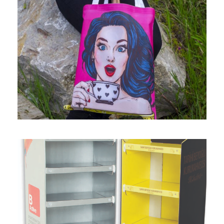
Bez Çanta Promosyon Ürünleri
askı
/
askılı
/
baskı
/
büzgülü
/
çanta
/
ipli
/
pamuk
/
polyester
/
serigraf
Ürün Stand