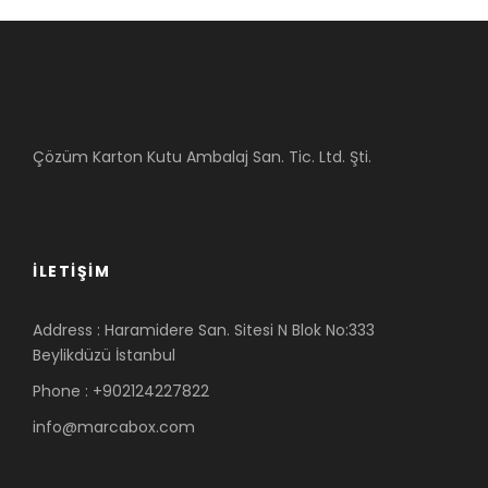
Çözüm Karton Kutu Ambalaj San. Tic. Ltd. Şti.
İLETIŞIM
Address : Haramidere San. Sitesi N Blok No:333
Beylikdüzü İstanbul
Phone : +902124227822
info@marcabox.com