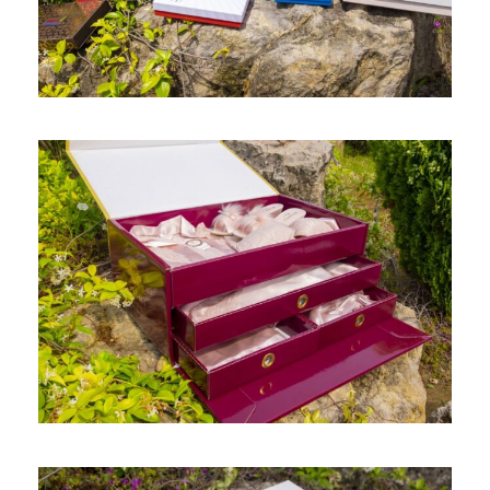
laminasyon
/
mıknatıs
/
mukavva
/
Ofset
/
oluklu
/
sandık
/
sert kapak
/
taslama
/
Yaldız
Tekstil Kutusu (Gecelik Sabalık
Gömlek Erkek Seti)
baskı
/
biye
/
bristol
/
çanta
/
çekmeceli
/
çıt çıtlı
/
demonte
/
dikiş
/
flok
/
Gofre
/
kadife
/
laminasyon
/
Ofset
/
oluklu
/
sandık
/
serigraf
/
Yaldız
/
zımba