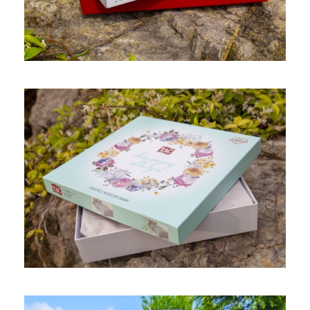
Ofset
Nevresim Kutusu
Gofre
/
Ofset
/
Yaldız