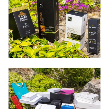
Kozmetik kutusu
Sert Kapak (Taslama) Kutu
biye
/
bristol
/
çekmeceli
/
demonte
/
dikiş
/
dopel
/
Gofre
/
gri karton
/
kordon kulp
/