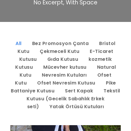
No Excerpt, With Space
All
Bez Promosyon Çanta
Bristol
Kutu
Çekmeceli Kutu
E-Ticaret
Kutusu
Gıda Kutusu
kozmetik
Kutusu
Mücevher kutusu
Natural
Kutu
Nevresim Kutuları
Ofset
Kutu
Ofset Nevresim Kutusu
Pike
Battaniye Kutusu
Sert Kapak
Tekstil
Kutusu (Gecelik Sabahlık Erkek
seti)
Yatak Örtüsü Kutuları