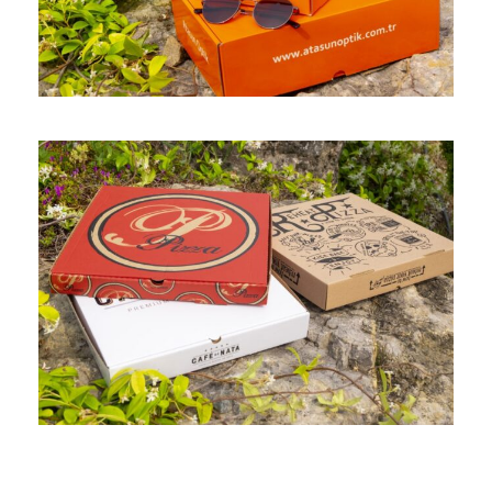
/
kulp
/
Ofset
/
oluklu
Gıda Kutusu