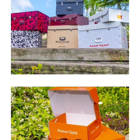
Yatak Örtüsü Sandık Kutusu
biye
/
bristol
/
çekmeceli
/
çıt çıtlı
/
demonte
/
dikiş
/
dopel
/
kadife
/
kilit
/
kulp
/
laminasyon
/
oluklu
/
sandık
/
zımba
E-ticaret Kutusu
biye
/
bristol
/
çekmeceli
/
demonte
/
dopel